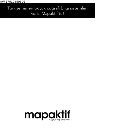
AW-17610859806
Türkiye'nin en büyük coğrafi bilgi sistemleri
verisi Mapaktif'te!