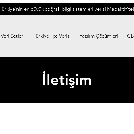
Türkiye'nin en büyük coğrafi bilgi sistemleri verisi Mapaktif'te
Veri Setleri
Türkiye İlçe Verisi
Yazılım Çözümleri
CB
İletişim